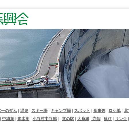
本一のダム
|
温泉
|
スキー場
|
キャンプ場
|
スポット
|
食事処
|
ロケ地
|
北
|
中綱湖
|
青木湖
|
小谷村中谷郷
｜
道の駅
|
大糸線
|
寺院
|
移住
|
リンク