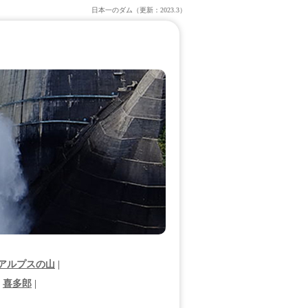
日本一のダム（更新：2023.3）
アルプスの山
|
|
喜多郎
|