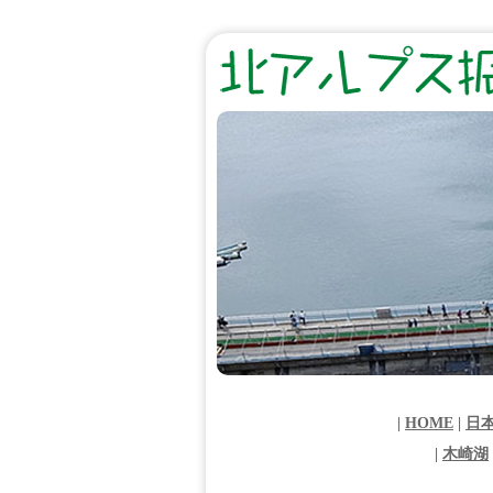
|
HOME
|
日
|
木崎湖