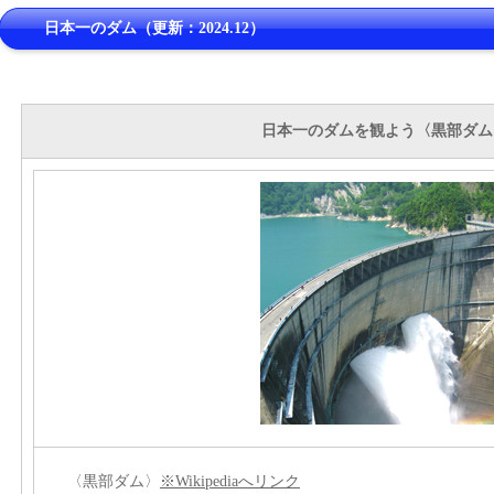
日本一のダム（更新：2024.12）
日本一のダムを観よう〈黒部ダム
〈黒部ダム〉
※Wikipediaへリンク